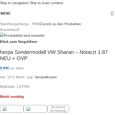
Skip to navigation
Skip to main content
MENÜ
Start
/
herpa
/
herpa - PKW
Zurück zu den Produkten
Ausverkauft
Klick zum Vergrößern
herpa Sondermodell VW Sharan – Notarzt 1:87
NEU + OVP
9,99
€
inkl. MWSt.
inkl. 19 % MwSt.
zzgl.
Versandkosten
Maßstab: 1:87/H0
Nicht vorrätig
Barzahlung
Bei Abholung