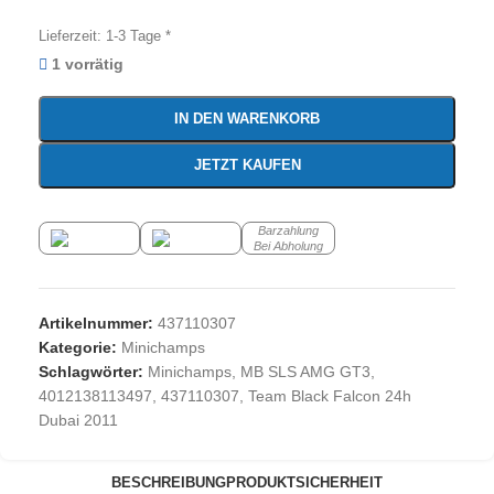
Lieferzeit:
1-3 Tage *
1 vorrätig
IN DEN WARENKORB
JETZT KAUFEN
Barzahlung
Bei Abholung
Artikelnummer:
437110307
Kategorie:
Minichamps
Schlagwörter:
Minichamps
,
MB SLS AMG GT3
,
4012138113497
,
437110307
,
Team Black Falcon 24h
Dubai 2011
BESCHREIBUNG
PRODUKTSICHERHEIT