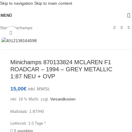
Skip to navigation
Skip to main content
MENÜ
Start
/
Minichamps
Klick zum Vergrößern
Minichamps 870133824 MCLAREN F1
ROADCAR – 1994 – GREY METALLIC
1:87 NEU + OVP
15,00
€
inkl. MWSt.
inkl. 19 % MwSt.
zzgl.
Versandkosten
Maßstab: 1:87/H0
Lieferzeit:
1-3 Tage *
1 vorrätig