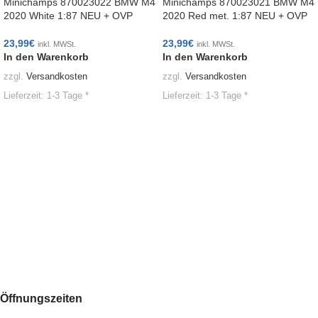
Minichamps 870023022 BMW M4
Minichamps 870023021 BMW M4
2020 White 1:87 NEU + OVP
2020 Red met. 1:87 NEU + OVP
23,99
€
23,99
€
inkl. MWSt.
inkl. MWSt.
In den Warenkorb
In den Warenkorb
zzgl.
Versandkosten
zzgl.
Versandkosten
Lieferzeit:
1-3 Tage *
Lieferzeit:
1-3 Tage *
Öffnungszeiten