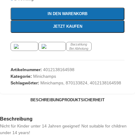
IN DEN WARENKORB
JETZT KAUFEN
Barzahlung
Bei Abholung
Artikelnummer:
4012138164598
Kategorie:
Minichamps
Schlagwörter:
Minichamps
,
870133824
,
4012138164598
BESCHREIBUNG
PRODUKTSICHERHEIT
Beschreibung
Nicht für Kinder unter 14 Jahren geeignet! Not suitable for children
under 14 years!