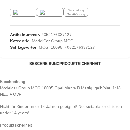
Barzahlung
Bei Abholung
Artikelnummer:
4052176337127
Kategorie:
ModelCar Group MCG
Schlagwörter:
MCG
,
18095
,
4052176337127
BESCHREIBUNG
PRODUKTSICHERHEIT
Beschreibung
Modelcar Group MCG 18095 Opel Manta B Mattig gelb/blau 1:18
NEU + OVP
Nicht für Kinder unter 14 Jahren geeignet! Not suitable for children
under 14 years!
Produktsicherheit