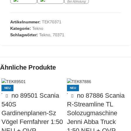
Bei Abholung
Artikelnummer:
TEK70371
Kategorie:
Tekno
Schlagwörter:
Tekno
,
70371
Ähnliche Produkte
NEU
NEU
Tekno 89501 Scania
Tekno 87886 Scania
540S
R-Streamline TL
Gardinenplanen-Sz
Solozugmaschine
Vögel Fernfahrer 1:50
Jenni Abba Truck
NEU + OVP
1:50 NEU + OVP