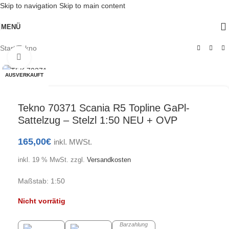
Skip to navigation
Skip to main content
MENÜ
Start
/
Tekno
Klick zum Vergrößern
AUSVERKAUFT
Tekno 70371 Scania R5 Topline GaPl-
Sattelzug – Stelzl 1:50 NEU + OVP
165,00
€
inkl. MWSt.
inkl. 19 % MwSt.
zzgl.
Versandkosten
Maßstab: 1:50
Nicht vorrätig
Barzahlung