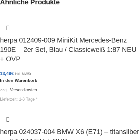
Ähnliche Produkte
herpa 012409-009 MiniKit Mercedes-Benz
190E – 2er Set, Blau / Classicweiß 1:87 NEU
+ OVP
13,49
€
inkl. MWSt.
In den Warenkorb
zzgl.
Versandkosten
Lieferzeit:
1-3 Tage *
herpa 024037-004 BMW X6 (E71) – titansilber