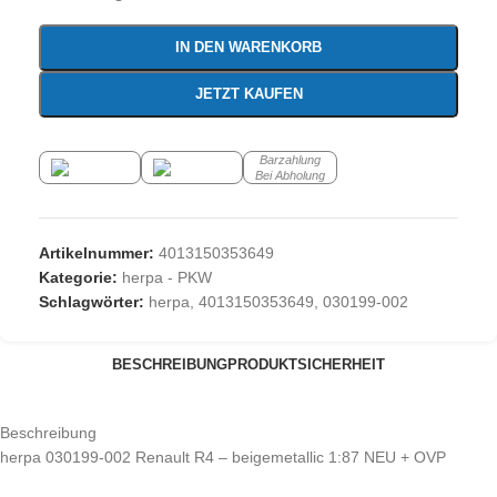
IN DEN WARENKORB
JETZT KAUFEN
Barzahlung
Bei Abholung
Artikelnummer:
4013150353649
Kategorie:
herpa - PKW
Schlagwörter:
herpa
,
4013150353649
,
030199-002
BESCHREIBUNG
PRODUKTSICHERHEIT
Beschreibung
herpa 030199-002 Renault R4 – beigemetallic 1:87 NEU + OVP