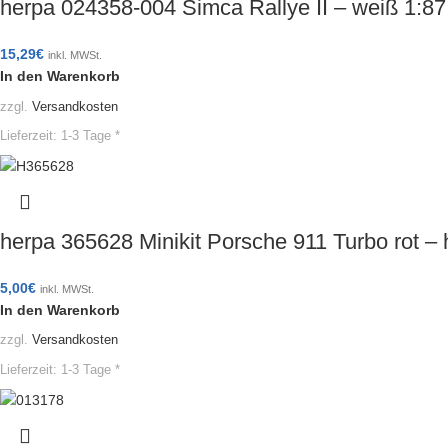
herpa 024358-004 Simca Rallye II – weiß 1:
15,29
€
inkl. MWSt.
In den Warenkorb
zzgl.
Versandkosten
Lieferzeit:
1-3 Tage *
herpa 365628 Minikit Porsche 911 Turbo rot 
5,00
€
inkl. MWSt.
In den Warenkorb
zzgl.
Versandkosten
Lieferzeit:
1-3 Tage *