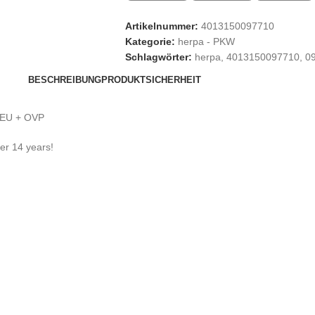
Artikelnummer:
4013150097710
Kategorie:
herpa - PKW
Schlagwörter:
herpa
,
4013150097710
,
0
BESCHREIBUNG
PRODUKTSICHERHEIT
 NEU + OVP
der 14 years!