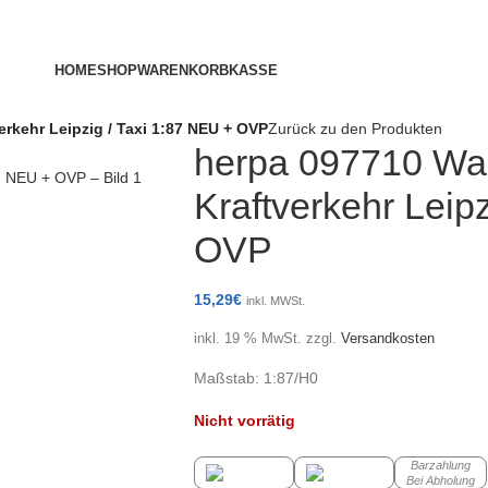
HOME
SHOP
WARENKORB
KASSE
erkehr Leipzig / Taxi 1:87 NEU + OVP
Zurück zu den Produkten
herpa 097710 War
Kraftverkehr Leip
OVP
15,29
€
inkl. MWSt.
inkl. 19 % MwSt.
zzgl.
Versandkosten
Maßstab: 1:87/H0
Nicht vorrätig
Barzahlung
Bei Abholung