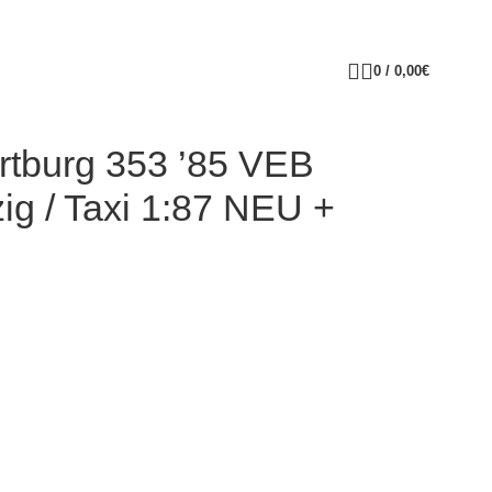
0
/
0,00
€
tburg 353 ’85 VEB
zig / Taxi 1:87 NEU +