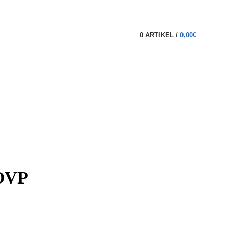
0
ARTIKEL
/
0,00
€
 OVP