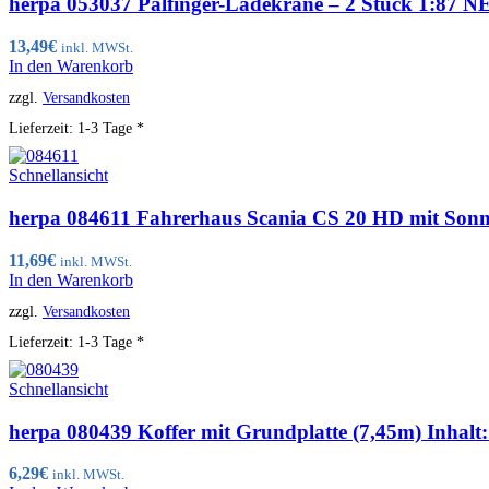
herpa 053037 Palfinger-Ladekräne – 2 Stück 1:87 
13,49
€
inkl. MWSt.
In den Warenkorb
zzgl.
Versandkosten
Lieferzeit:
1-3 Tage *
Schnellansicht
herpa 084611 Fahrerhaus Scania CS 20 HD mit Sonn
11,69
€
inkl. MWSt.
In den Warenkorb
zzgl.
Versandkosten
Lieferzeit:
1-3 Tage *
Schnellansicht
herpa 080439 Koffer mit Grundplatte (7,45m) Inhal
6,29
€
inkl. MWSt.