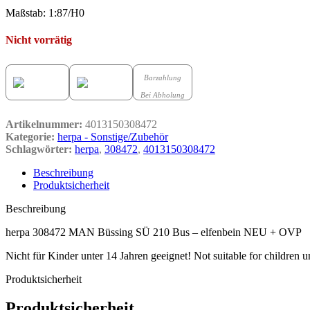
Maßstab: 1:87/H0
Nicht vorrätig
Barzahlung
Bei Abholung
Artikelnummer:
4013150308472
Kategorie:
herpa - Sonstige/Zubehör
Schlagwörter:
herpa
,
308472
,
4013150308472
Beschreibung
Produktsicherheit
Beschreibung
herpa 308472 MAN Büssing SÜ 210 Bus – elfenbein NEU + OVP
Nicht für Kinder unter 14 Jahren geeignet! Not suitable for children u
Produktsicherheit
Produktsicherheit