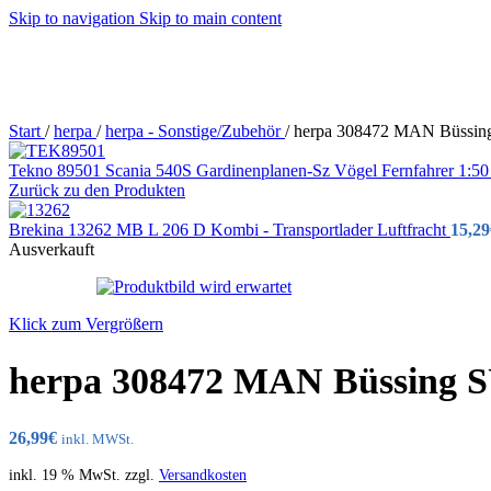
Skip to navigation
Skip to main content
Start
/
herpa
/
herpa - Sonstige/Zubehör
/
herpa 308472 MAN Büssin
Tekno 89501 Scania 540S Gardinenplanen-Sz Vögel Fernfahrer 1
Zurück zu den Produkten
Brekina 13262 MB L 206 D Kombi - Transportlader Luftfracht
15,29
Ausverkauft
Klick zum Vergrößern
herpa 308472 MAN Büssing S
26,99
€
inkl. MWSt.
inkl. 19 % MwSt.
zzgl.
Versandkosten