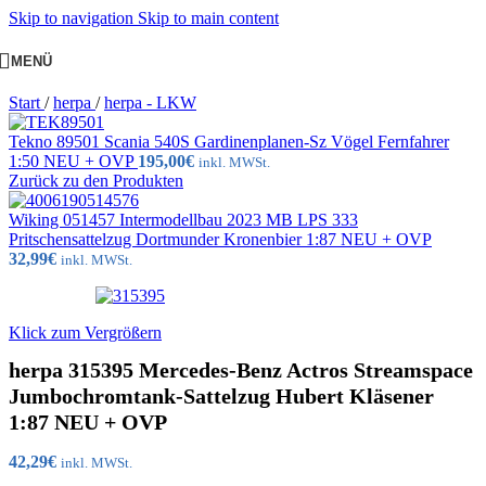
Skip to navigation
Skip to main content
MENÜ
Start
/
herpa
/
herpa - LKW
Tekno 89501 Scania 540S Gardinenplanen-Sz Vögel Fernfahrer
1:50 NEU + OVP
195,00
€
inkl. MWSt.
Zurück zu den Produkten
Wiking 051457 Intermodellbau 2023 MB LPS 333
Pritschensattelzug Dortmunder Kronenbier 1:87 NEU + OVP
32,99
€
inkl. MWSt.
Klick zum Vergrößern
herpa 315395 Mercedes-Benz Actros Streamspace
Jumbochromtank-Sattelzug Hubert Kläsener
1:87 NEU + OVP
42,29
€
inkl. MWSt.