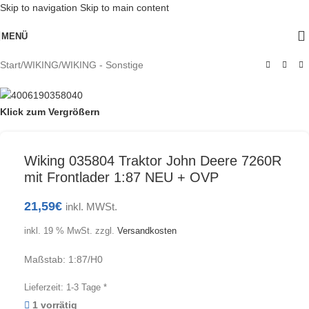
Skip to navigation
Skip to main content
MENÜ
Start
/
WIKING
/
WIKING - Sonstige
Klick zum Vergrößern
Wiking 035804 Traktor John Deere 7260R
mit Frontlader 1:87 NEU + OVP
21,59
€
inkl. MWSt.
inkl. 19 % MwSt.
zzgl.
Versandkosten
Maßstab: 1:87/H0
Lieferzeit:
1-3 Tage *
1 vorrätig