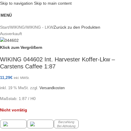
Skip to navigation
Skip to main content
MENÜ
Start
/
WIKING
/
WIKING - LKW
Zurück zu den Produkten
Ausverkauft
Klick zum Vergrößern
WIKING 044602 Int. Harvester Koffer-Lkw –
Carstens Caffee 1:87
11,29
€
inkl. MWSt.
inkl. 19 % MwSt.
zzgl.
Versandkosten
Maßstab: 1:87 / H0
Nicht vorrätig
Barzahlung
Bei Abholung