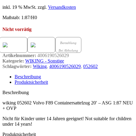
inkl. 19 % MwSt.
zzgl.
Versandkosten
Maßstab: 1:87/H0
Nicht vorrätig
Barzahlung
Bei Abholung
Artikelnummer:
4006190526029
Kategorie:
WIKING - Sonstige
Schlagwörter:
Wiking
,
4006190526029
,
052602
Beschreibung
Produktsicherheit
Beschreibung
wiking 052602 Volvo F89 Containersattelzug 20′ – ASG 1:87 NEU
+ OVP
Nicht für Kinder unter 14 Jahren geeignet! Not suitable for children
under 14 years!
Produktsicherheit