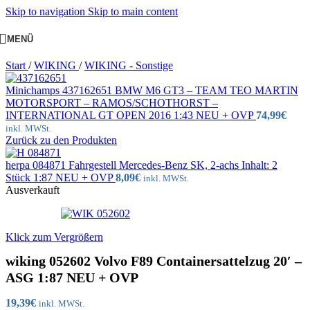
Skip to navigation
Skip to main content
MENÜ
Start
/
WIKING
/
WIKING - Sonstige
Minichamps 437162651 BMW M6 GT3 – TEAM TEO MARTIN
MOTORSPORT – RAMOS/SCHOTHORST –
INTERNATIONAL GT OPEN 2016 1:43 NEU + OVP
74,99
€
inkl. MWSt.
Zurück zu den Produkten
herpa 084871 Fahrgestell Mercedes-Benz SK, 2-achs Inhalt: 2
Stück 1:87 NEU + OVP
8,09
€
inkl. MWSt.
Ausverkauft
Klick zum Vergrößern
wiking 052602 Volvo F89 Containersattelzug 20′ –
ASG 1:87 NEU + OVP
19,39
€
inkl. MWSt.