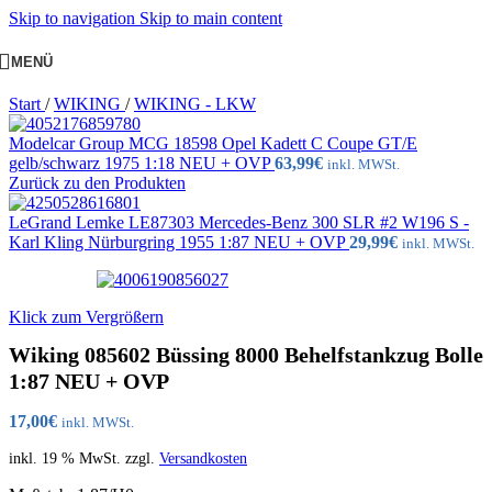
Skip to navigation
Skip to main content
MENÜ
Start
/
WIKING
/
WIKING - LKW
Modelcar Group MCG 18598 Opel Kadett C Coupe GT/E
gelb/schwarz 1975 1:18 NEU + OVP
63,99
€
inkl. MWSt.
Zurück zu den Produkten
LeGrand Lemke LE87303 Mercedes-Benz 300 SLR #2 W196 S -
Karl Kling Nürburgring 1955 1:87 NEU + OVP
29,99
€
inkl. MWSt.
Klick zum Vergrößern
Wiking 085602 Büssing 8000 Behelfstankzug Bolle
1:87 NEU + OVP
17,00
€
inkl. MWSt.
inkl. 19 % MwSt.
zzgl.
Versandkosten