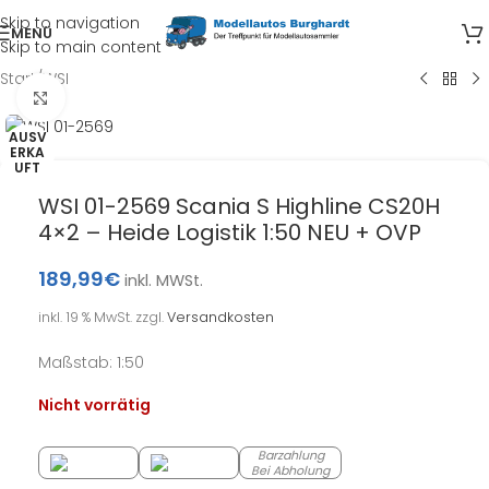
Skip to navigation
MENÜ
Skip to main content
Start
/
WSI
Klick zum Vergrößern
AUSV
ERKA
UFT
WSI 01-2569 Scania S Highline CS20H
4×2 – Heide Logistik 1:50 NEU + OVP
189,99
€
inkl. MWSt.
inkl. 19 % MwSt.
zzgl.
Versandkosten
Maßstab: 1:50
Nicht vorrätig
Barzahlung
Bei Abholung