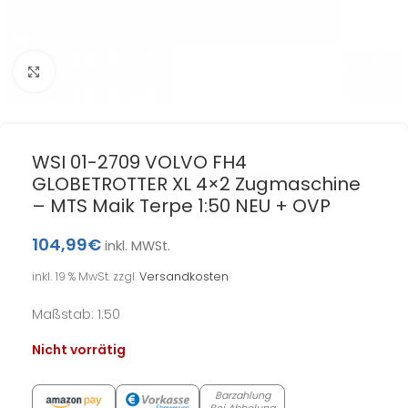
Klick zum Vergrößern
WSI 01-2709 VOLVO FH4
GLOBETROTTER XL 4×2 Zugmaschine
– MTS Maik Terpe 1:50 NEU + OVP
104,99
€
inkl. MWSt.
inkl. 19 % MwSt.
zzgl.
Versandkosten
Maßstab: 1:50
Nicht vorrätig
Barzahlung
Bei Abholung