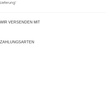
Lieferung
“
WIR VERSENDEN MIT
ZAHLUNGSARTEN
RECHTLICHES
Datenschutzerklärung
AGB
Impressum
Zahlung und Versand
Widerrufsrecht
Shop