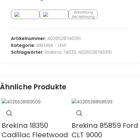
Barzahlung
Bei Abholung
Artikelnummer:
4026538746391
Kategorie:
BREKINA - LKW
Schlagwörter:
Brekina
,
74639
,
4026538746391
Ähnliche Produkte
Brekina 18350
Brekina 85859 Ford
Cadillac Fleetwood
CLT 9000