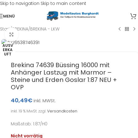
Skip to navigation
Skip to main content
MENÜ
Start
/
BREKINA
/
BREKINA - LKW
Klick zum Vergrößern
AUSV
ERKA
UFT
Brekina 74639 Büssing 16000 mit
Anhänger Lastzug mit Marmor –
Steine und Erden Goslar 1:87 NEU +
OVP
40,49
€
inkl. MWSt.
inkl. 19 % MwSt.
zzgl.
Versandkosten
Maßstab: 1:87/H0
Nicht vorrätig