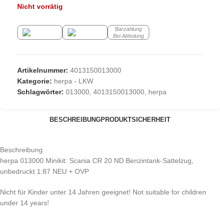
Nicht vorrätig
Barzahlung
Bei Abholung
Artikelnummer:
4013150013000
Kategorie:
herpa - LKW
Schlagwörter:
013000
,
4013150013000
,
herpa
BESCHREIBUNG
PRODUKTSICHERHEIT
Beschreibung
herpa 013000 Minikit: Scania CR 20 ND Benzintank-Sattelzug,
unbedruckt 1:87 NEU + OVP
Nicht für Kinder unter 14 Jahren geeignet! Not suitable for children
under 14 years!