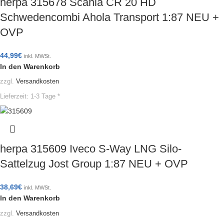
herpa 315678 Scania CR 20 HD
Schwedencombi Ahola Transport 1:87 NEU +
OVP
44,99
€
inkl. MWSt.
In den Warenkorb
zzgl.
Versandkosten
Lieferzeit:
1-3 Tage *
herpa 315609 Iveco S-Way LNG Silo-
Sattelzug Jost Group 1:87 NEU + OVP
38,69
€
inkl. MWSt.
In den Warenkorb
zzgl.
Versandkosten