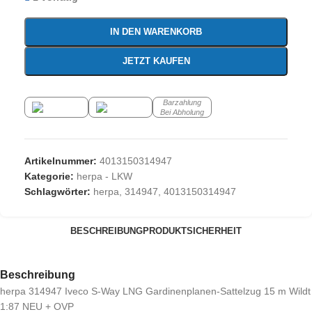
IN DEN WARENKORB
JETZT KAUFEN
Barzahlung
Bei Abholung
Artikelnummer:
4013150314947
Kategorie:
herpa - LKW
Schlagwörter:
herpa
,
314947
,
4013150314947
BESCHREIBUNG
PRODUKTSICHERHEIT
Beschreibung
herpa 314947 Iveco S-Way LNG Gardinenplanen-Sattelzug 15 m Wildt
1:87 NEU + OVP