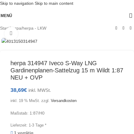
Skip to navigation
Skip to main content
MENÜ
Start
/
herpa
/
herpa - LKW
Klick zum Vergrößern
herpa 314947 Iveco S-Way LNG
Gardinenplanen-Sattelzug 15 m Wildt 1:87
NEU + OVP
38,69
€
inkl. MWSt.
inkl. 19 % MwSt.
zzgl.
Versandkosten
Maßstab: 1:87/H0
Lieferzeit:
1-3 Tage *
1 vorrätig