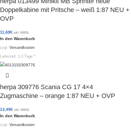
herpa 013499 Minikit MB Sprinter neue
Doppelkabine mit Pritsche – weiß 1:87 NEU +
OVP
11,69
€
inkl. MWSt.
In den Warenkorb
zzgl.
Versandkosten
Lieferzeit:
1-3 Tage *
herpa 309776 Scania CG 17 4×4
Zugmaschine – orange 1:87 NEU + OVP
13,49
€
inkl. MWSt.
In den Warenkorb
zzgl.
Versandkosten