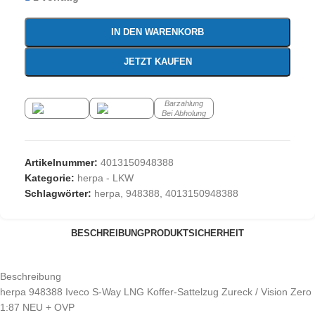
IN DEN WARENKORB
JETZT KAUFEN
Barzahlung
Bei Abholung
Artikelnummer:
4013150948388
Kategorie:
herpa - LKW
Schlagwörter:
herpa
,
948388
,
4013150948388
BESCHREIBUNG
PRODUKTSICHERHEIT
Beschreibung
herpa 948388 Iveco S-Way LNG Koffer-Sattelzug Zureck / Vision Zero
1:87 NEU + OVP