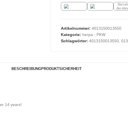
Barzah
Bei Abh
Artikelnummer:
4013150013550
Kategorie:
herpa - PKW
Schlagwörter:
4013150013550
,
013
BESCHREIBUNG
PRODUKTSICHERHEIT
der 14 years!