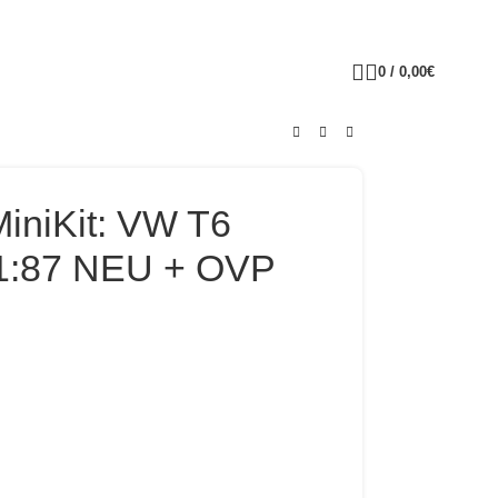
0
/
0,00
€
iniKit: VW T6
 1:87 NEU + OVP