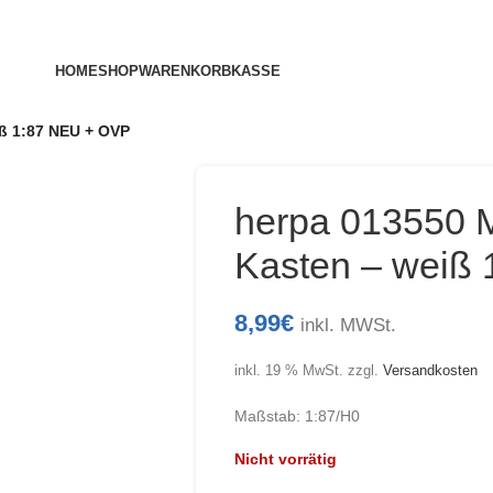
HOME
SHOP
WARENKORB
KASSE
iß 1:87 NEU + OVP
herpa 013550 M
Kasten – weiß
8,99
€
inkl. MWSt.
inkl. 19 % MwSt.
zzgl.
Versandkosten
Maßstab: 1:87/H0
Nicht vorrätig