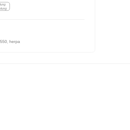
lung
olung
550
,
herpa