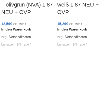
– olivgrün (NVA) 1:87
weiß 1:87 NEU +
NEU + OVP
OVP
12,59
€
15,29
€
inkl. MWSt.
inkl. MWSt.
In den Warenkorb
In den Warenkorb
zzgl.
Versandkosten
zzgl.
Versandkosten
Lieferzeit:
1-3 Tage *
Lieferzeit:
1-3 Tage *