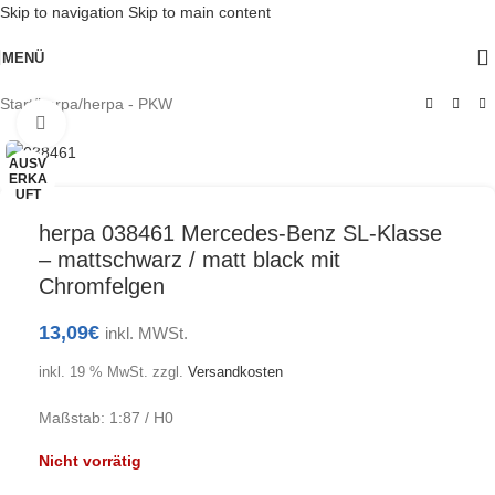
Skip to navigation
Skip to main content
MENÜ
Start
/
herpa
/
herpa - PKW
Klick zum Vergrößern
AUSV
ERKA
UFT
herpa 038461 Mercedes-Benz SL-Klasse
– mattschwarz / matt black mit
Chromfelgen
13,09
€
inkl. MWSt.
inkl. 19 % MwSt.
zzgl.
Versandkosten
Maßstab: 1:87 / H0
Nicht vorrätig