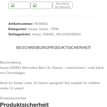
Barzahlung
Bei Abholung
Artikelnummer:
H038461
Kategorien:
herpa
,
herpa - PKW
Schlagwörter:
herpa
,
038461
,
4013150038461
BESCHREIBUNG
PRODUKTSICHERHEIT
Beschreibung
herpa 038461 Mercedes-Benz SL-Klasse – mattschwarz / matt black
mit Chromfelgen
Nicht für Kinder unter 14 Jahren geeignet! Not suitable for children
under 14 years!
Produktsicherheit
Produktsicherheit