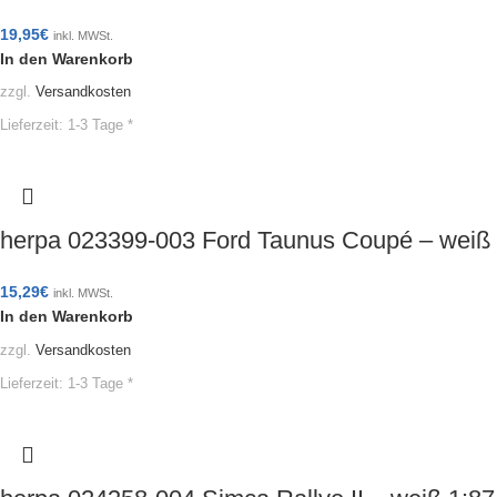
19,95
€
inkl. MWSt.
In den Warenkorb
zzgl.
Versandkosten
Lieferzeit:
1-3 Tage *
herpa 023399-003 Ford Taunus Coupé – wei
15,29
€
inkl. MWSt.
In den Warenkorb
zzgl.
Versandkosten
Lieferzeit:
1-3 Tage *