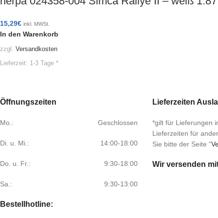
herpa 024358-004 Simca Rallye II – weiß 1:
15,29
€
inkl. MWSt.
In den Warenkorb
zzgl.
Versandkosten
Lieferzeit:
1-3 Tage *
Öffnungszeiten
Lieferzeiten Ausl
Mo.:
Geschlossen
*gilt für Lieferungen
Lieferzeiten für and
Di. u. Mi.:
14:00-18:00
Sie bitte der Seite “
Ve
Do. u. Fr.:
9:30-18:00
Wir versenden mi
Sa.:
9:30-13:00
Bestellhotline: