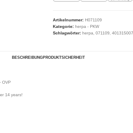
Artikelnummer:
H071109
Kategorie:
herpa - PKW
Schlagwörter:
herpa
,
071109
,
40131500
BESCHREIBUNG
PRODUKTSICHERHEIT
 + OVP
der 14 years!