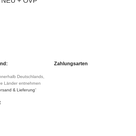
87 NEU + OVP
and:
Zahlungsarten
 innerhalb Deutschlands,
ere Länder entnehmen
rsand & Lieferung
“
t