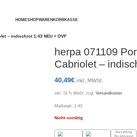
HOME
SHOP
WARENKORB
KASSE
let – indischrot 1:43 NEU + OVP
herpa 071109 Por
Cabriolet – indis
40,49
€
inkl. MWSt.
inkl. 19 % MwSt.
zzgl.
Versandkosten
Maßstab: 1:43
Nicht vorrätig
Barzahlung
Bei Abholung