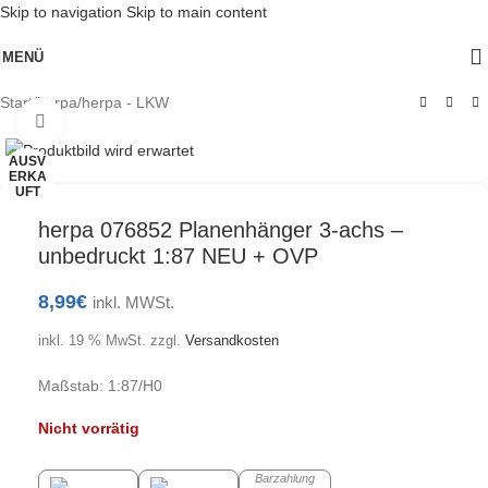
Skip to navigation
Skip to main content
MENÜ
Start
/
herpa
/
herpa - LKW
Klick zum Vergrößern
AUSV
ERKA
UFT
herpa 076852 Planenhänger 3-achs –
unbedruckt 1:87 NEU + OVP
8,99
€
inkl. MWSt.
inkl. 19 % MwSt.
zzgl.
Versandkosten
Maßstab: 1:87/H0
Nicht vorrätig
Barzahlung