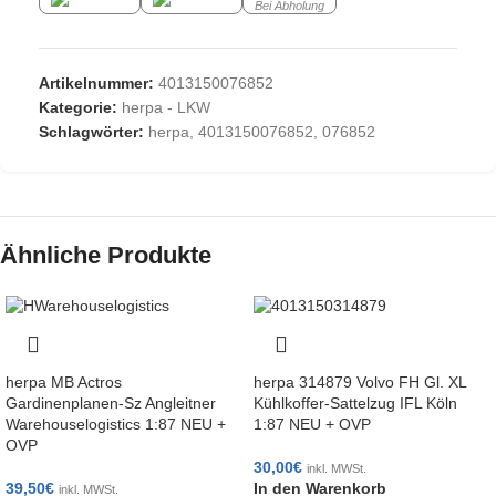
Bei Abholung
Artikelnummer:
4013150076852
Kategorie:
herpa - LKW
Schlagwörter:
herpa
,
4013150076852
,
076852
Ähnliche Produkte
herpa MB Actros
herpa 314879 Volvo FH Gl. XL
Gardinenplanen-Sz Angleitner
Kühlkoffer-Sattelzug IFL Köln
Warehouselogistics 1:87 NEU +
1:87 NEU + OVP
OVP
30,00
€
inkl. MWSt.
39,50
€
In den Warenkorb
inkl. MWSt.