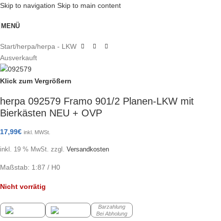
Skip to navigation
Skip to main content
MENÜ
Start
/
herpa
/
herpa - LKW
Ausverkauft
Klick zum Vergrößern
herpa 092579 Framo 901/2 Planen-LKW mit
Bierkästen NEU + OVP
17,99
€
inkl. MWSt.
inkl. 19 % MwSt.
zzgl.
Versandkosten
Maßstab: 1:87 / H0
Nicht vorrätig
Barzahlung
Bei Abholung