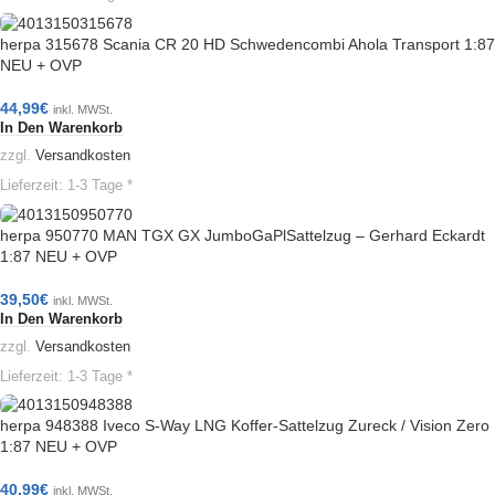
herpa 315678 Scania CR 20 HD Schwedencombi Ahola Transport 1:87
NEU + OVP
44,99
€
inkl. MWSt.
In Den Warenkorb
zzgl.
Versandkosten
Lieferzeit:
1-3 Tage *
herpa 950770 MAN TGX GX JumboGaPlSattelzug – Gerhard Eckardt
1:87 NEU + OVP
39,50
€
inkl. MWSt.
In Den Warenkorb
zzgl.
Versandkosten
Lieferzeit:
1-3 Tage *
herpa 948388 Iveco S-Way LNG Koffer-Sattelzug Zureck / Vision Zero
1:87 NEU + OVP
40,99
€
inkl. MWSt.