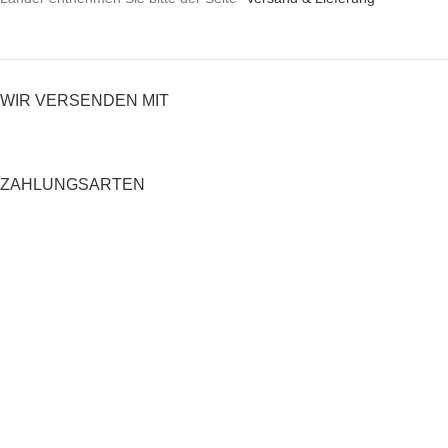
WIR VERSENDEN MIT
ZAHLUNGSARTEN
RECHTLICHES
Datenschutzerklärung
AGB
Impressum
Zahlung und Versand
Widerrufsrecht
Shop