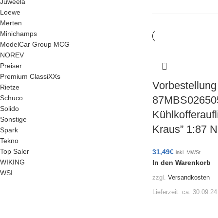
Juweela
Loewe
Merten
Minichamps
ModelCar Group MCG
NOREV
Preiser
Premium ClassiXXs
Vorbestellung
Rietze
Schuco
87MBS02650
Solido
Kühlkofferaufl
Sonstige
Kraus” 1:87
Spark
Tekno
Top Saler
31,49
€
inkl. MWSt.
WIKING
In den Warenkorb
WSI
zzgl.
Versandkosten
Lieferzeit:
ca. 30.09.24