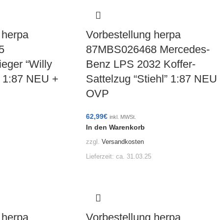
 herpa
Vorbestellung herpa
5
87MBS026468 Mercedes-
ieger “Willy
Benz LPS 2032 Koffer-
 1:87 NEU +
Sattelzug “Stiehl” 1:87 NEU
OVP
62,99
€
inkl. MWSt.
In den Warenkorb
zzgl.
Versandkosten
Lieferzeit:
ca. 31.03.25
 herpa
Vorbestellung herpa