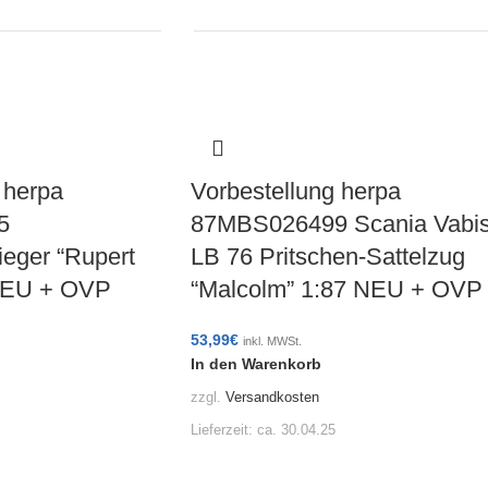
 herpa
Vorbestellung herpa
5
87MBS026499 Scania Vabi
ieger “Rupert
LB 76 Pritschen-Sattelzug
 NEU + OVP
“Malcolm” 1:87 NEU + OVP
53,99
€
inkl. MWSt.
In den Warenkorb
zzgl.
Versandkosten
Lieferzeit:
ca. 30.04.25