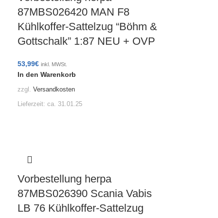
87MBS026420 MAN F8
Kühlkoffer-Sattelzug “Böhm &
Gottschalk” 1:87 NEU + OVP
53,99
€
inkl. MWSt.
In den Warenkorb
zzgl.
Versandkosten
Lieferzeit:
ca. 31.01.25
Vorbestellung herpa
87MBS026390 Scania Vabis
LB 76 Kühlkoffer-Sattelzug