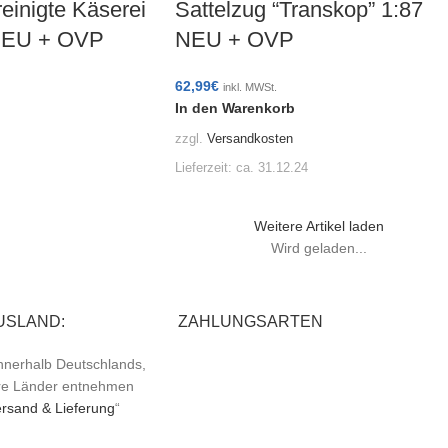
reinigte Käserei
Sattelzug “Transkop” 1:87
 NEU + OVP
NEU + OVP
62,99
€
inkl. MWSt.
In den Warenkorb
zzgl.
Versandkosten
Lieferzeit:
ca. 31.12.24
Weitere Artikel laden
Wird geladen...
USLAND:
ZAHLUNGSARTEN
 innerhalb Deutschlands,
ere Länder entnehmen
rsand & Lieferung
“