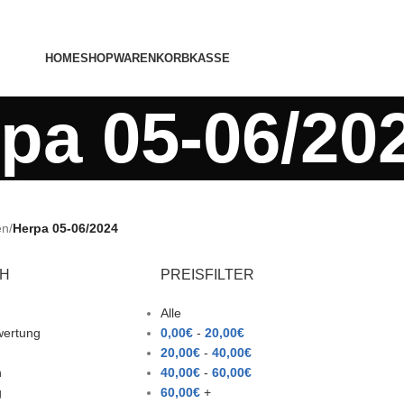
HOME
SHOP
WARENKORB
KASSE
pa 05-06/20
en
/
Herpa 05-06/2024
CH
PREISFILTER
Alle
wertung
0,00
€
-
20,00
€
20,00
€
-
40,00
€
h
40,00
€
-
60,00
€
g
60,00
€
+