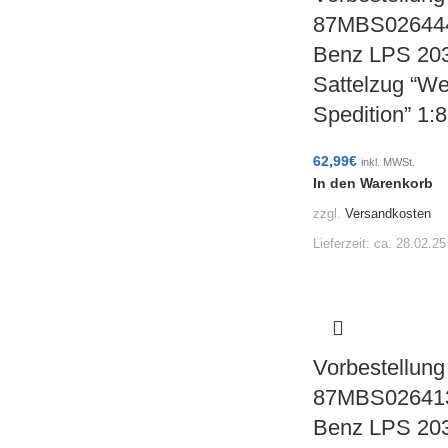
87MBS026444
Benz LPS 203
Sattelzug “We
Spedition” 1
62,99
€
inkl. MWSt.
In den Warenkorb
zzgl.
Versandkosten
Lieferzeit:
ca. 28.02.25
Vorbestellung
87MBS026413
Benz LPS 203