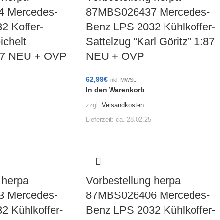
 Mercedes-
87MBS026437 Mercedes-
2 Koffer-
Benz LPS 2032 Kühlkoffer-
ichelt
Sattelzug “Karl Göritz” 1:87
:87 NEU + OVP
NEU + OVP
62,99
€
inkl. MWSt.
In den Warenkorb
zzgl.
Versandkosten
Lieferzeit:
ca. 28.02.25
 herpa
Vorbestellung herpa
 Mercedes-
87MBS026406 Mercedes-
2 Kühlkoffer-
Benz LPS 2032 Kühlkoffer-