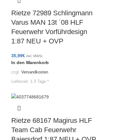
Rietze 72989 Schlingmann
Varus MAN 13t ´08 HLF
Feuerwehr Vorführdesign
1:87 NEU + OVP
35,99
€
inkl. MWSt.
In den Warenkorb
zzgl.
Versandkosten
Lieferzeit:
1-3 Tage *
Rietze 68167 Magirus HLF
Team Cab Feuerwehr
Baiersdorf 1:87 NEU + OVP