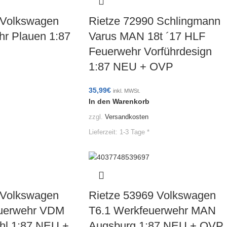
 Volkswagen
Rietze 72990 Schlingmann
hr Plauen 1:87
Varus MAN 18t ´17 HLF
Feuerwehr Vorführdesign
1:87 NEU + OVP
35,99
€
inkl. MWSt.
In den Warenkorb
zzgl.
Versandkosten
Lieferzeit:
1-3 Tage *
 Volkswagen
Rietze 53969 Volkswagen
euerwehr VDM
T6.1 Werkfeuerwehr MAN
hl 1:87 NEU +
Augsburg 1:87 NEU + OVP