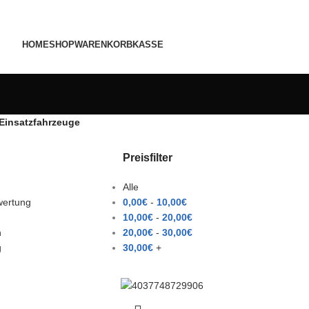
HOME
SHOP
WARENKORB
KASSE
 Einsatzfahrzeuge
Preisfilter
Alle
wertung
0,00
€
-
10,00
€
10,00
€
-
20,00
€
h
20,00
€
-
30,00
€
g
30,00
€
+