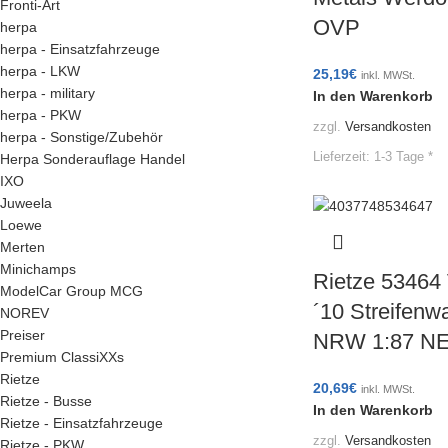
Fronti-Art
OVP
herpa
herpa - Einsatzfahrzeuge
herpa - LKW
25,19
€
inkl. MWSt.
herpa - military
In den Warenkorb
herpa - PKW
zzgl.
Versandkosten
herpa - Sonstige/Zubehör
Lieferzeit:
1-3 Tage *
Herpa Sonderauflage Handel
IXO
Juweela
Loewe
Merten
Minichamps
Rietze 53464
ModelCar Group MCG
´10 Streifenw
NOREV
Preiser
NRW 1:87 N
Premium ClassiXXs
Rietze
20,69
€
inkl. MWSt.
Rietze - Busse
In den Warenkorb
Rietze - Einsatzfahrzeuge
zzgl.
Versandkosten
Rietze - PKW