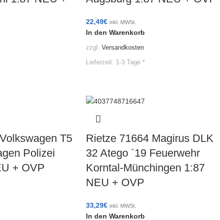
22,49
€
inkl. MWSt.
In den Warenkorb
zzgl.
Versandkosten
Lieferzeit:
1-3 Tage *
 Volkswagen T5
Rietze 71664 Magirus DLK
agen Polizei
32 Atego ´19 Feuerwehr
EU + OVP
Korntal-Münchingen 1:87
NEU + OVP
33,29
€
inkl. MWSt.
In den Warenkorb