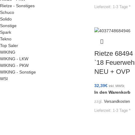
Rietze - Sonstiges
Lieferzeit:
1-3 Tage *
Schuco
Solido
Sonstige
Spark
Tekno
Top Saler
Rietze 68494
WIKING
WIKING - LKW
`18 Feuerwehr
WIKING - PKW
NEU + OVP
WIKING - Sonstige
WSI
32,39
€
inkl. MWSt.
In den Warenkorb
zzgl.
Versandkosten
Lieferzeit:
1-3 Tage *