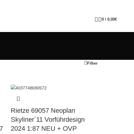
0
/
0,00
€
Filter
Rietze 69057 Neoplan
Skyliner´11 Vorführdesign
7
2024 1:87 NEU + OVP