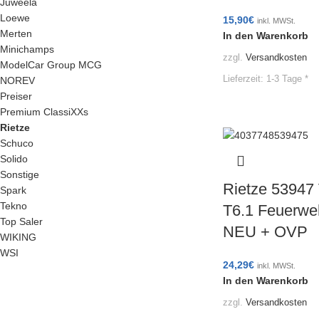
Juweela
Loewe
15,90
€
inkl. MWSt.
Merten
In den Warenkorb
Minichamps
zzgl.
Versandkosten
ModelCar Group MCG
Lieferzeit:
1-3 Tage *
NOREV
Preiser
Premium ClassiXXs
Rietze
Schuco
Solido
Sonstige
Rietze 53947
Spark
Tekno
T6.1 Feuerwe
Top Saler
NEU + OVP
WIKING
WSI
24,29
€
inkl. MWSt.
In den Warenkorb
zzgl.
Versandkosten