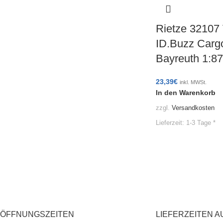
Rietze 32107
ID.Buzz Carg
Bayreuth 1:
23,39
€
inkl. MWSt.
In den Warenkorb
zzgl.
Versandkosten
Lieferzeit:
1-3 Tage *
ÖFFNUNGSZEITEN
LIEFERZEITEN A