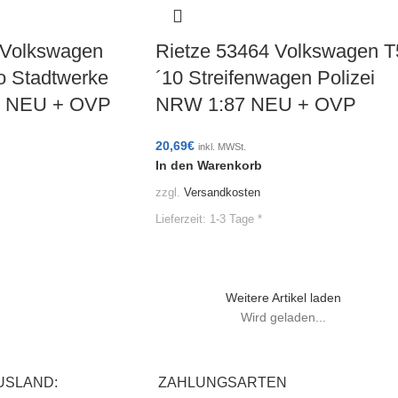
 Volkswagen
Rietze 53464 Volkswagen T
o Stadtwerke
´10 Streifenwagen Polizei
87 NEU + OVP
NRW 1:87 NEU + OVP
20,69
€
inkl. MWSt.
In den Warenkorb
zzgl.
Versandkosten
Lieferzeit:
1-3 Tage *
Weitere Artikel laden
Wird geladen...
USLAND:
ZAHLUNGSARTEN