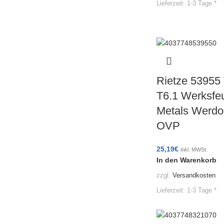
Lieferzeit:
1-3 Tage *
Rietze 53955
T6.1 Werksf
Metals Werdo
OVP
25,19
€
inkl. MWSt.
In den Warenkorb
zzgl.
Versandkosten
Lieferzeit:
1-3 Tage *