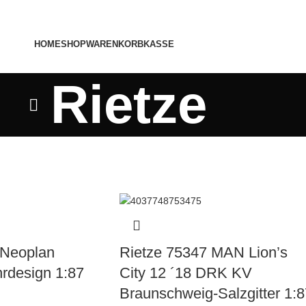
HOME
SHOP
WARENKORB
KASSE
Rietze
 Neoplan
Rietze 75347 MAN Lion’s
hrdesign 1:87
City 12 ´18 DRK KV
Braunschweig-Salzgitter 1:8