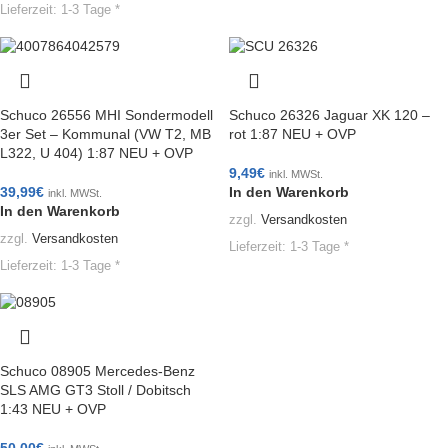
Lieferzeit:
1-3 Tage *
Schuco 26556 MHI Sondermodell
Schuco 26326 Jaguar XK 120 –
3er Set – Kommunal (VW T2, MB
rot 1:87 NEU + OVP
L322, U 404) 1:87 NEU + OVP
9,49
€
inkl. MWSt.
39,99
€
In den Warenkorb
inkl. MWSt.
In den Warenkorb
zzgl.
Versandkosten
zzgl.
Versandkosten
Lieferzeit:
1-3 Tage *
Lieferzeit:
1-3 Tage *
Schuco 08905 Mercedes-Benz
SLS AMG GT3 Stoll / Dobitsch
1:43 NEU + OVP
50,00
€