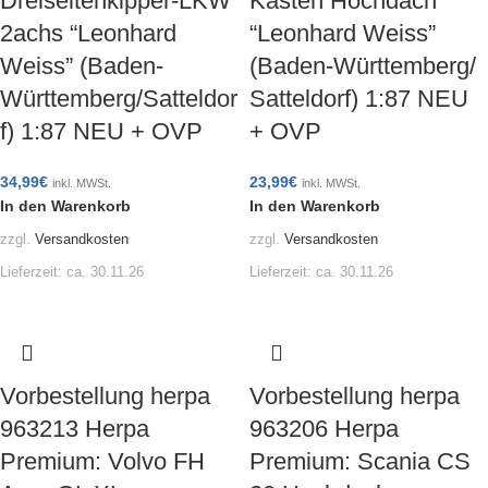
Dreiseitenkipper-LKW
Kasten Hochdach
2achs “Leonhard
“Leonhard Weiss”
Weiss” (Baden-
(Baden-Württemberg/
Württemberg/Satteldor
Satteldorf) 1:87 NEU
f) 1:87 NEU + OVP
+ OVP
34,99
€
23,99
€
inkl. MWSt.
inkl. MWSt.
In den Warenkorb
In den Warenkorb
zzgl.
Versandkosten
zzgl.
Versandkosten
Lieferzeit:
ca. 30.11.26
Lieferzeit:
ca. 30.11.26
Vorbestellung herpa
Vorbestellung herpa
963213 Herpa
963206 Herpa
Premium: Volvo FH
Premium: Scania CS