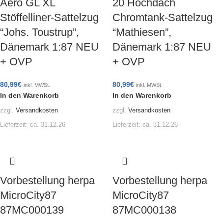
Aero GL XL
20 Hochdach
Stöffelliner-Sattelzug
Chromtank-Sattelzug
“Johs. Toustrup”,
“Mathiesen”,
Dänemark 1:87 NEU
Dänemark 1:87 NEU
+ OVP
+ OVP
80,99
€
80,99
€
inkl. MWSt.
inkl. MWSt.
In den Warenkorb
In den Warenkorb
zzgl.
Versandkosten
zzgl.
Versandkosten
Lieferzeit:
ca. 31.12.26
Lieferzeit:
ca. 31.12.26
Vorbestellung herpa
Vorbestellung herpa
MicroCity87
MicroCity87
87MC000139
87MC000138