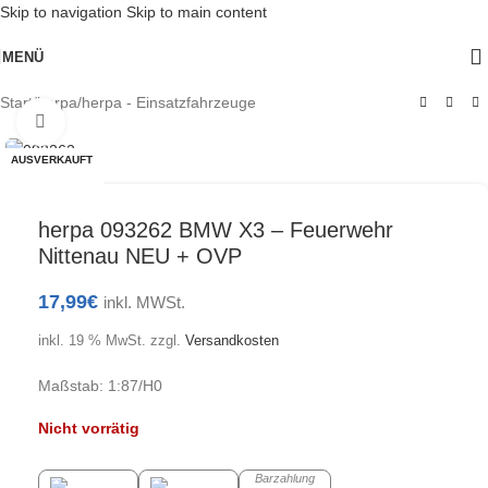
Skip to navigation
Skip to main content
MENÜ
Start
/
herpa
/
herpa - Einsatzfahrzeuge
Klick zum Vergrößern
AUSVERKAUFT
herpa 093262 BMW X3 – Feuerwehr
Nittenau NEU + OVP
17,99
€
inkl. MWSt.
inkl. 19 % MwSt.
zzgl.
Versandkosten
Maßstab: 1:87/H0
Nicht vorrätig
Barzahlung