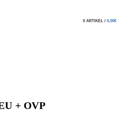
0
ARTIKEL
/
0,00
€
NEU + OVP