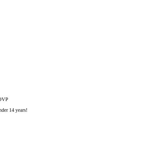
 OVP
nder 14 years!