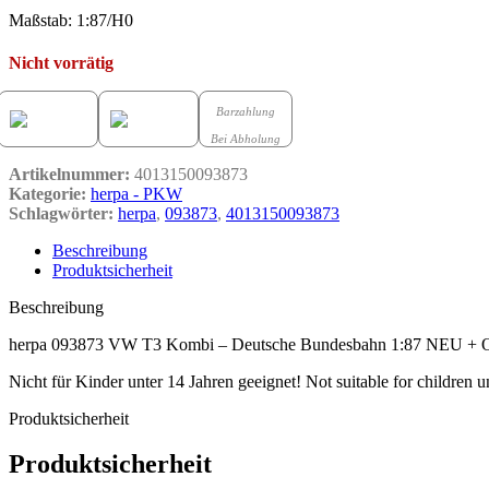
Maßstab: 1:87/H0
Nicht vorrätig
Barzahlung
Bei Abholung
Artikelnummer:
4013150093873
Kategorie:
herpa - PKW
Schlagwörter:
herpa
,
093873
,
4013150093873
Beschreibung
Produktsicherheit
Beschreibung
herpa 093873 VW T3 Kombi – Deutsche Bundesbahn 1:87 NEU +
Nicht für Kinder unter 14 Jahren geeignet! Not suitable for children u
Produktsicherheit
Produktsicherheit