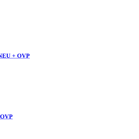
7 NEU + OVP
+ OVP