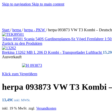
Skip to navigation
Skip to main content
Start
/
herpa
/
herpa - PKW
/
herpa 093873 VW T3 Kombi – Deutsc
Tekno 89501 Scania 540S Gardinenplanen-Sz Vögel Fernfahrer 1
Zurück zu den Produkten
Brekina 13262 MB L 206 D Kombi - Transportlader Luftfracht
15,29
Ausverkauft
Klick zum Vergrößern
herpa 093873 VW T3 Kombi 
13,49
€
inkl. MWSt.
inkl. 19 % MwSt.
zzgl.
Versandkosten