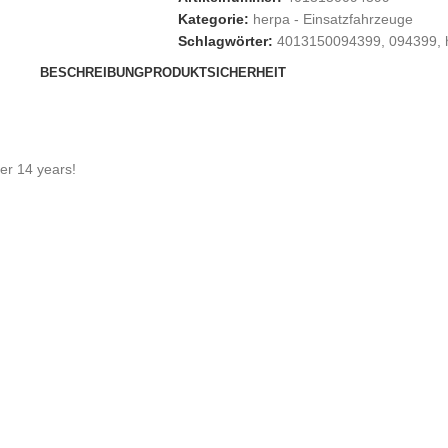
Kategorie:
herpa - Einsatzfahrzeuge
Schlagwörter:
4013150094399
,
094399
,
BESCHREIBUNG
PRODUKTSICHERHEIT
der 14 years!