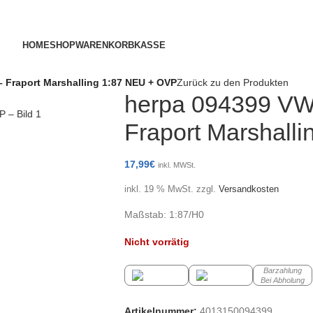
HOME
SHOP
WARENKORB
KASSE
– Fraport Marshalling 1:87 NEU + OVP
Zurück zu den Produkten
herpa 094399 VW 
Fraport Marshall
17,99
€
inkl. MWSt.
inkl. 19 % MwSt.
zzgl.
Versandkosten
Maßstab: 1:87/H0
Nicht vorrätig
Barzahlung
Bei Abholung
Artikelnummer:
4013150094399