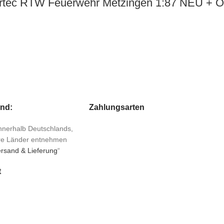
hrtec RTW Feuerwehr Metzingen 1:87 NEU + 
and:
Zahlungsarten
 innerhalb Deutschlands,
ere Länder entnehmen
rsand & Lieferung
“
t