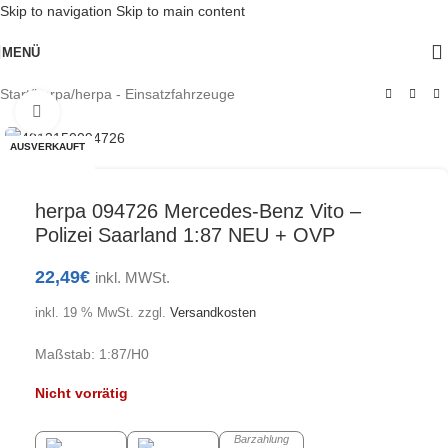
Skip to navigation
Skip to main content
MENÜ
Start
/
herpa
/
herpa - Einsatzfahrzeuge
Klick zum Vergrößern
AUSVERKAUFT
herpa 094726 Mercedes-Benz Vito –
Polizei Saarland 1:87 NEU + OVP
22,49
€
inkl. MWSt.
inkl. 19 % MwSt.
zzgl.
Versandkosten
Maßstab: 1:87/H0
Nicht vorrätig
Barzahlung