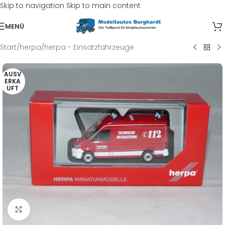
Skip to navigation
Skip to main content
MENÜ
Start
/
herpa
/
herpa - Einsatzfahrzeuge
AUSV
ERKA
UFT
Klick zum Vergrößern