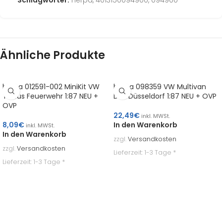
Schlagwörter:
herpa
,
4013150094900
,
094900
Ähnliche Produkte
herpa 012591-002 MiniKit VW
herpa 098359 VW Multivan
T3 Bus Feuerwehr 1:87 NEU +
DRK Düsseldorf 1:87 NEU + OVP
OVP
22,49
€
inkl. MWSt.
8,09
€
In den Warenkorb
inkl. MWSt.
In den Warenkorb
zzgl.
Versandkosten
zzgl.
Versandkosten
Lieferzeit:
1-3 Tage *
Lieferzeit:
1-3 Tage *