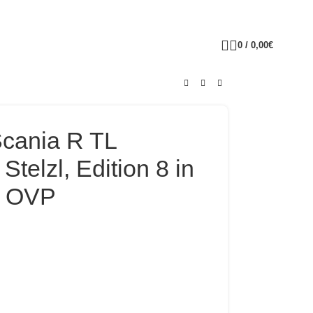
0
/
0,00
€
cania R TL
telzl, Edition 8 in
+ OVP