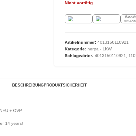
Nicht vorrätig
Barzah
Bei Abh
Artikelnummer:
4013150110921
Kategorie:
herpa - LKW
Schlagwörter:
4013150110921
,
110
BESCHREIBUNG
PRODUKTSICHERHEIT
7 NEU + OVP
der 14 years!