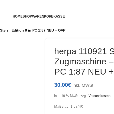
HOME
SHOP
WARENKORB
KASSE
telzl, Edition 8 in PC 1:87 NEU + OVP
herpa 110921 S
Zugmaschine – S
PC 1:87 NEU 
30,00
€
inkl. MWSt.
inkl. 19 % MwSt.
zzgl.
Versandkosten
Maßstab: 1:87/H0