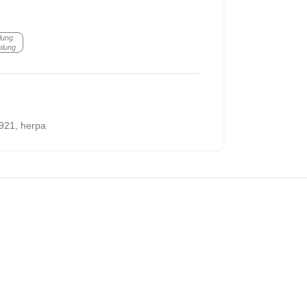
lung
olung
921
,
herpa