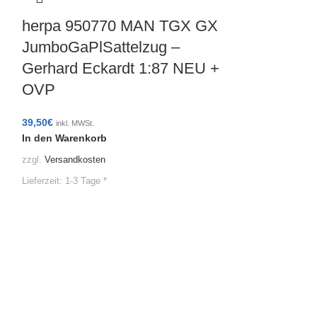
herpa 950770 MAN TGX GX
JumboGaPlSattelzug –
Gerhard Eckardt 1:87 NEU +
OVP
herpa 3147
Benz Actro
39,50
€
inkl. MWSt.
In den Warenkorb
ADR Saugsi
zzgl.
Versandkosten
Alfred Talk
Lieferzeit:
1-3 Tage *
OVP
42,29
€
inkl. MWSt.
In den Warenko
zzgl.
Versandkoste
Lieferzeit:
1-3 Tage