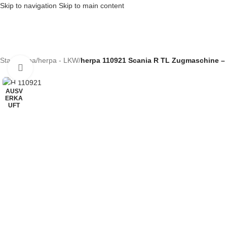
Skip to navigation
Skip to main content
Start
/
herpa
/
herpa - LKW
/
herpa 110921 Scania R TL Zugmaschine – S
Klick zum Vergrößern
AUSV
ERKA
UFT