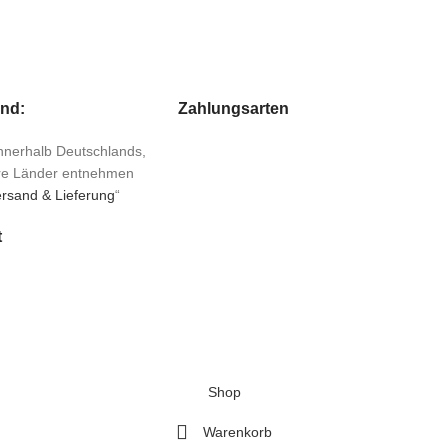
and:
Zahlungsarten
 innerhalb Deutschlands,
ere Länder entnehmen
rsand & Lieferung
“
t
Shop
Warenkorb