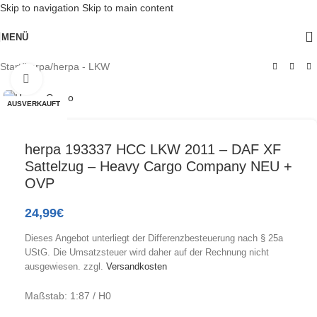
Skip to navigation
Skip to main content
MENÜ
Start
/
herpa
/
herpa - LKW
Klick zum Vergrößern
AUSVERKAUFT
herpa 193337 HCC LKW 2011 – DAF XF
Sattelzug – Heavy Cargo Company NEU +
OVP
24,99
€
Dieses Angebot unterliegt der Differenzbesteuerung nach § 25a
UStG. Die Umsatzsteuer wird daher auf der Rechnung nicht
ausgewiesen.
zzgl.
Versandkosten
Maßstab: 1:87 / H0