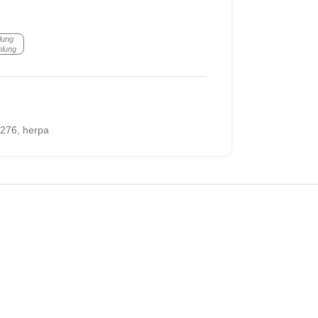
lung
olung
276
,
herpa