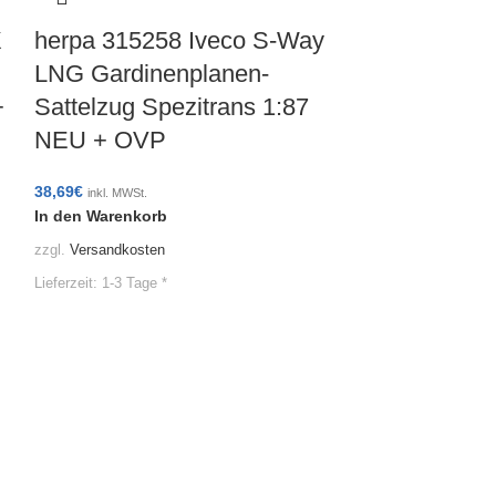
X
herpa 315258 Iveco S-Way
LNG Gardinenplanen-
+
Sattelzug Spezitrans 1:87
NEU + OVP
38,69
€
inkl. MWSt.
In den Warenkorb
herpa 9508
zzgl.
Versandkosten
Kühlkoffer-
Lieferzeit:
1-3 Tage *
AG / Lastw
1:87 NEU 
47,99
€
inkl. MWSt.
In den Warenko
zzgl.
Versandkoste
Lieferzeit:
1-3 Tage