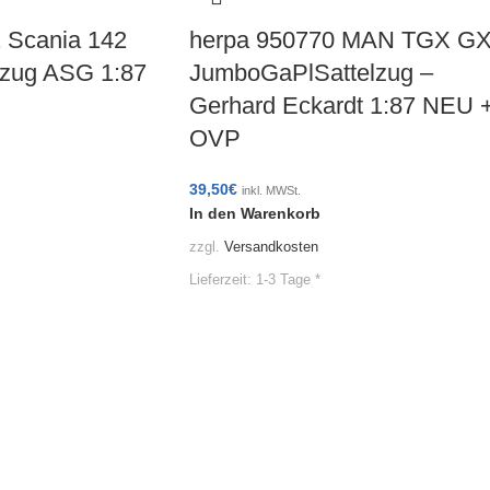
 Scania 142
herpa 950770 MAN TGX G
lzug ASG 1:87
JumboGaPlSattelzug –
Gerhard Eckardt 1:87 NEU 
OVP
39,50
€
inkl. MWSt.
In den Warenkorb
zzgl.
Versandkosten
Lieferzeit:
1-3 Tage *