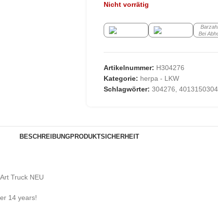
Nicht vorrätig
Barzah
Bei Abh
Artikelnummer:
H304276
Kategorie:
herpa - LKW
Schlagwörter:
304276
,
4013150304
BESCHREIBUNG
PRODUKTSICHERHEIT
 Art Truck NEU
der 14 years!