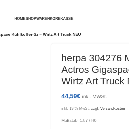
HOME
SHOP
WARENKORB
KASSE
ace Kühlkoffer-Sz – Wirtz Art Truck NEU
herpa 304276 
Actros Gigaspa
Wirtz Art Truc
44,59
€
inkl. MWSt.
inkl. 19 % MwSt.
zzgl.
Versandkosten
Maßstab: 1:87 / H0