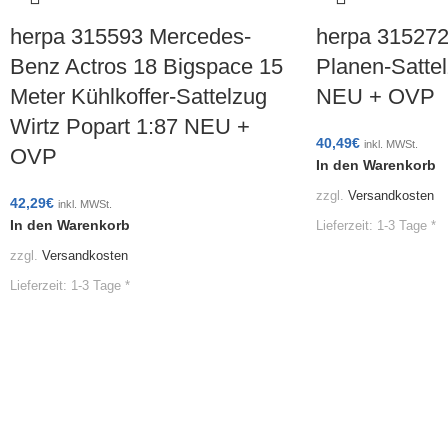
herpa 315593 Mercedes-
herpa 315272
Benz Actros 18 Bigspace 15
Planen-Satte
Meter Kühlkoffer-Sattelzug
NEU + OVP
Wirtz Popart 1:87 NEU +
40,49
€
inkl. MWSt.
OVP
In den Warenkorb
zzgl.
Versandkosten
42,29
€
inkl. MWSt.
In den Warenkorb
Lieferzeit:
1-3 Tage *
zzgl.
Versandkosten
Lieferzeit:
1-3 Tage *