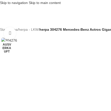
Skip to navigation
Skip to main content
Start
/
herpa
/
herpa - LKW
/
herpa 304276 Mercedes-Benz Actros Gigasp
Klick zum Vergrößern
AUSV
ERKA
UFT