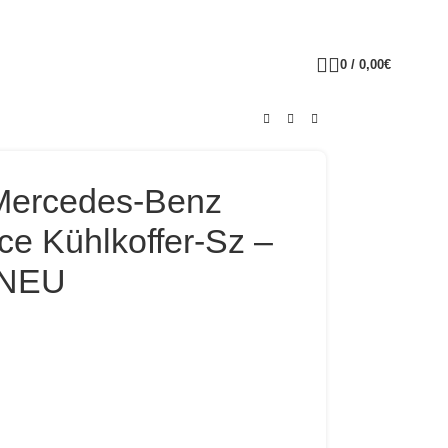
0
/
0,00
€
Mercedes-Benz
ce Kühlkoffer-Sz –
k NEU