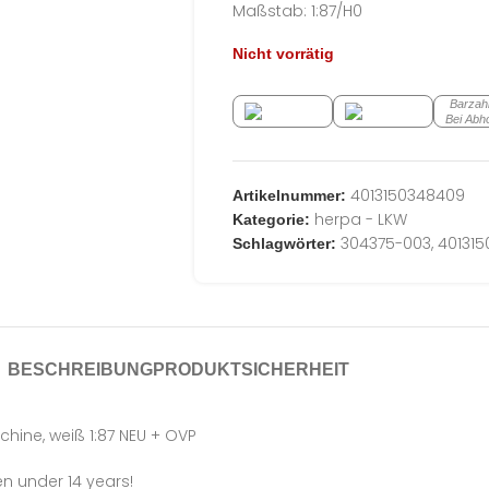
Maßstab: 1:87/H0
Nicht vorrätig
Barzah
Bei Abh
4013150348409
Artikelnummer:
herpa - LKW
Kategorie:
304375-003
,
40131
Schlagwörter:
BESCHREIBUNG
PRODUKTSICHERHEIT
ine, weiß 1:87 NEU + OVP
en under 14 years!