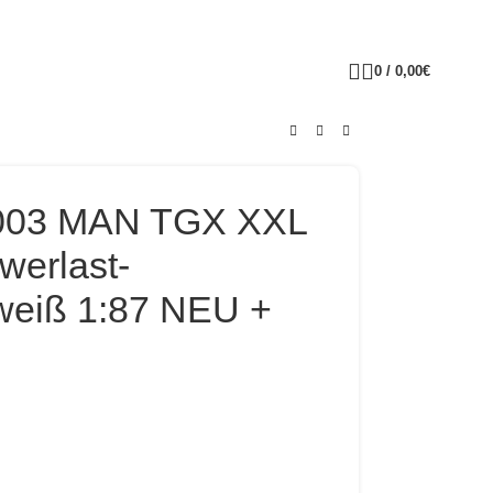
0
/
0,00
€
-003 MAN TGX XXL
werlast-
weiß 1:87 NEU +