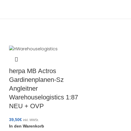
herpa MB Actros
Gardinenplanen-Sz
Angleitner
Warehouselogistics 1:87
NEU + OVP
39,50
€
inkl. MWSt.
herpa 3148
In den Warenkorb