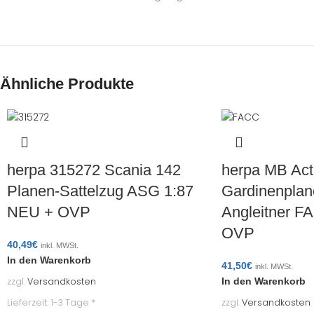
Ähnliche Produkte
herpa 315272 Scania 142
herpa MB Act
Planen-Sattelzug ASG 1:87
Gardinenplan
NEU + OVP
Angleitner F
OVP
40,49
€
inkl. MWSt.
In den Warenkorb
41,50
€
inkl. MWSt.
zzgl.
Versandkosten
In den Warenkorb
Lieferzeit:
1-3 Tage *
zzgl.
Versandkosten