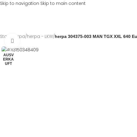
Skip to navigation
Skip to main content
Start
/
herpa
/
herpa - LKW
/
herpa 304375-003 MAN TGX XXL 640 Eu
Klick zum Vergrößern
AUSV
ERKA
UFT