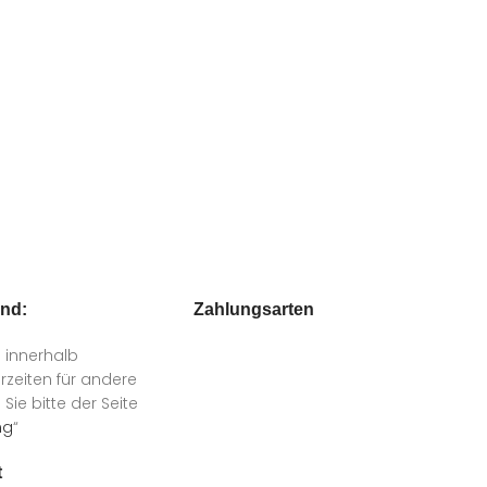
and:
Zahlungsarten
n innerhalb
rzeiten für andere
ie bitte der Seite
ng
“
t