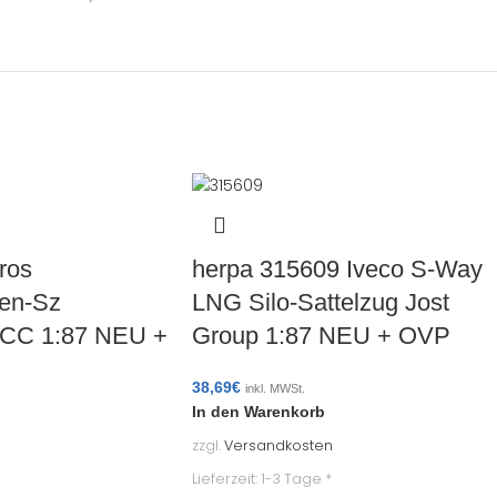
ros
herpa 315609 Iveco S-Way
en-Sz
LNG Silo-Sattelzug Jost
ACC 1:87 NEU +
Group 1:87 NEU + OVP
38,69
€
inkl. MWSt.
In den Warenkorb
zzgl.
Versandkosten
Lieferzeit:
1-3 Tage *