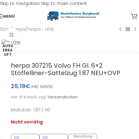
Skip to navigation
Skip to main content
MENÜ
Start
/
herpa
/
herpa - LKW
Klick zum Vergrößern
AUSV
ERKA
UFT
herpa 307215 Volvo FH Gl. 6×2
Stöffelliner-Sattelzug 1:87 NEU+OVP
25,19
€
inkl. MWSt.
inkl. 19 % MwSt.
zzgl.
Versandkosten
Maßstab: 1:87 / H0
Nicht vorrätig
Barzahlung