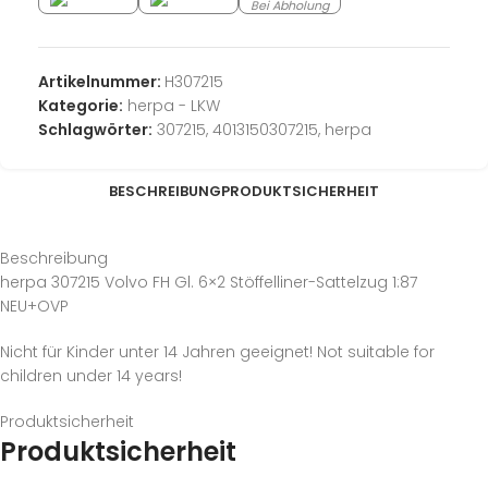
Bei Abholung
Artikelnummer:
H307215
Kategorie:
herpa - LKW
Schlagwörter:
307215
,
4013150307215
,
herpa
BESCHREIBUNG
PRODUKTSICHERHEIT
Beschreibung
herpa 307215 Volvo FH Gl. 6×2 Stöffelliner-Sattelzug 1:87
NEU+OVP
Nicht für Kinder unter 14 Jahren geeignet! Not suitable for
children under 14 years!
Produktsicherheit
Produktsicherheit