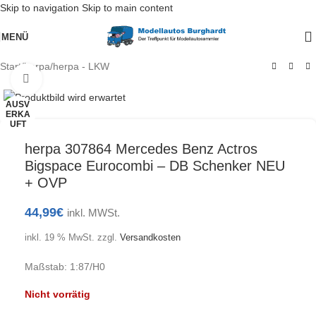
Skip to navigation
Skip to main content
MENÜ
Start
/
herpa
/
herpa - LKW
Klick zum Vergrößern
AUSV
ERKA
UFT
herpa 307864 Mercedes Benz Actros
Bigspace Eurocombi – DB Schenker NEU
+ OVP
44,99
€
inkl. MWSt.
inkl. 19 % MwSt.
zzgl.
Versandkosten
Maßstab: 1:87/H0
Nicht vorrätig