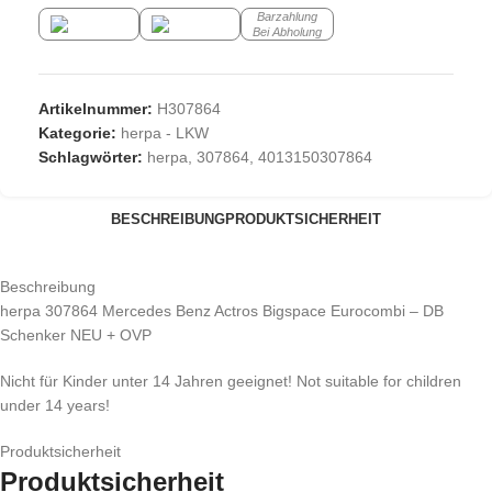
Barzahlung
Bei Abholung
Artikelnummer:
H307864
Kategorie:
herpa - LKW
Schlagwörter:
herpa
,
307864
,
4013150307864
BESCHREIBUNG
PRODUKTSICHERHEIT
Beschreibung
herpa 307864 Mercedes Benz Actros Bigspace Eurocombi – DB
Schenker NEU + OVP
Nicht für Kinder unter 14 Jahren geeignet! Not suitable for children
under 14 years!
Produktsicherheit
Produktsicherheit