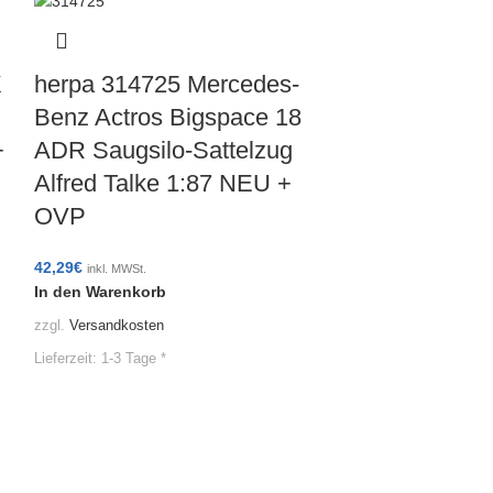
X
herpa 314725 Mercedes-
Benz Actros Bigspace 18
+
ADR Saugsilo-Sattelzug
Alfred Talke 1:87 NEU +
OVP
42,29
€
inkl. MWSt.
herpa 9451
In den Warenkorb
Gardinenpl
zzgl.
Versandkosten
Goldberge
Lieferzeit:
1-3 Tage *
42,99
€
inkl. MWSt.
In den Warenko
zzgl.
Versandkoste