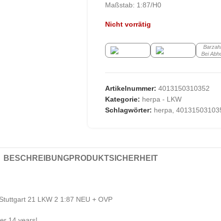
Maßstab: 1:87/H0
Nicht vorrätig
Barzah
Bei Abh
Artikelnummer:
4013150310352
Kategorie:
herpa - LKW
Schlagwörter:
herpa
,
40131503103
BESCHREIBUNG
PRODUKTSICHERHEIT
 Stuttgart 21 LKW 2 1:87 NEU + OVP
der 14 years!