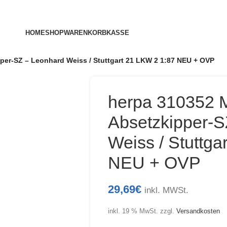
HOME
SHOP
WARENKORB
KASSE
per-SZ – Leonhard Weiss / Stuttgart 21 LKW 2 1:87 NEU + OVP
herpa 310352 
Absetzkipper-S
Weiss / Stuttga
NEU + OVP
29,69
€
inkl. MWSt.
inkl. 19 % MwSt.
zzgl.
Versandkosten