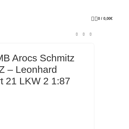
0
/
0,00
€
MB Arocs Schmitz
Z – Leonhard
rt 21 LKW 2 1:87