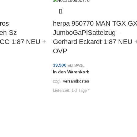
ros
herpa 950770 MAN TGX G
en-Sz
JumboGaPlSattelzug –
ACC 1:87 NEU +
Gerhard Eckardt 1:87 NEU 
OVP
39,50
€
inkl. MWSt.
In den Warenkorb
zzgl.
Versandkosten
Lieferzeit:
1-3 Tage *