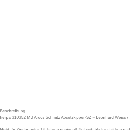
Beschreibung
herpa 310352 MB Arocs Schmitz Absetzkipper-SZ – Leonhard Weiss /
Nicht für Kinder unter 14 Jahren geeignet! Not suitable for children un