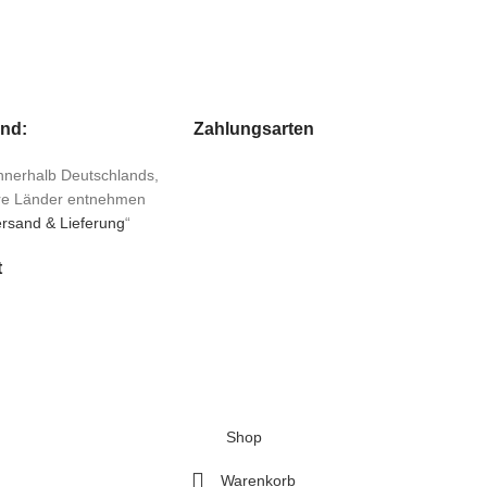
and:
Zahlungsarten
 innerhalb Deutschlands,
ere Länder entnehmen
rsand & Lieferung
“
t
Shop
Warenkorb