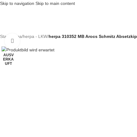
Skip to navigation
Skip to main content
Start
/
herpa
/
herpa - LKW
/
herpa 310352 MB Arocs Schmitz Absetzkip
Klick zum Vergrößern
AUSV
ERKA
UFT