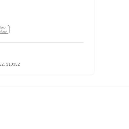
lung
olung
52
,
310352