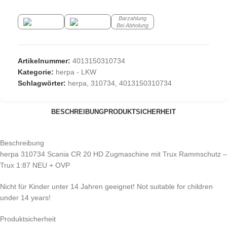
Barzahlung
Bei Abholung
Artikelnummer:
4013150310734
Kategorie:
herpa - LKW
Schlagwörter:
herpa
,
310734
,
4013150310734
BESCHREIBUNG
PRODUKTSICHERHEIT
Beschreibung
herpa 310734 Scania CR 20 HD Zugmaschine mit Trux Rammschutz –
Trux 1:87 NEU + OVP
Nicht für Kinder unter 14 Jahren geeignet! Not suitable for children
under 14 years!
Produktsicherheit