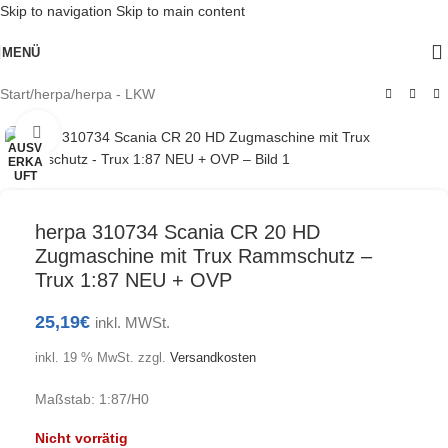
Skip to navigation
Skip to main content
MENÜ
Start
/
herpa
/
herpa - LKW
Klick zum Vergrößern
AUSV
ERKA
UFT
herpa 310734 Scania CR 20 HD
Zugmaschine mit Trux Rammschutz –
Trux 1:87 NEU + OVP
25,19
€
inkl. MWSt.
inkl. 19 % MwSt.
zzgl.
Versandkosten
Maßstab: 1:87/H0
Nicht vorrätig