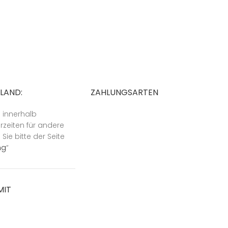
SLAND:
ZAHLUNGSARTEN
n innerhalb
rzeiten für andere
ie bitte der Seite
ng
“
MIT