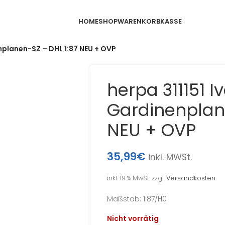
HOME
SHOP
WARENKORB
KASSE
enplanen-SZ – DHL 1:87 NEU + OVP
herpa 311151 I
Gardinenplan
NEU + OVP
35,99
€
inkl. MWSt.
inkl. 19 % MwSt.
zzgl.
Versandkosten
Maßstab: 1:87/H0
Nicht vorrätig