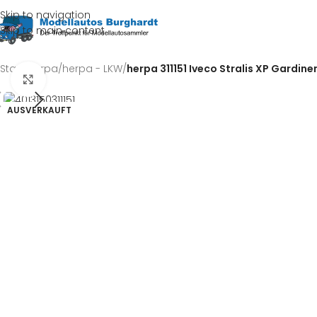
Skip to navigation
Skip to main content
Start
/
herpa
/
herpa - LKW
/
herpa 311151 Iveco Stralis XP Gardin
Klick zum Vergrößern
AUSVERKAUFT