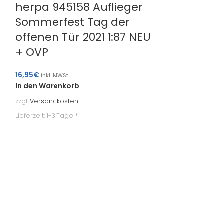
herpa 945158 Auflieger
Sommerfest Tag der
offenen Tür 2021 1:87 NEU
+ OVP
16,95
€
inkl. MWSt.
In den Warenkorb
herpa 945
zzgl.
Versandkosten
Gardinen
Lieferzeit:
1-3 Tage *
Sattelzug 
NEU + OV
39,50
€
inkl. MWSt
In den Warenk
zzgl.
Versandkost
Lieferzeit:
1-3 Tag