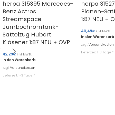
herpa 315395 Mercedes-
herpa 31527
Benz Actros
Planen-Sat
Streamspace
1:87 NEU + 
Jumbochromtank-
40,49
€
inkl. MWSt.
Sattelzug Hubert
In den Warenkorb
Kläsener 1:87 NEU + OVP
zzgl.
Versandkosten
Lieferzeit:
1-3 Tage *
42,29
€
inkl. MWSt.
In den Warenkorb
zzgl.
Versandkosten
Lieferzeit:
1-3 Tage *