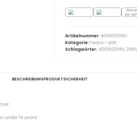
Barza
Bei Ab
Artikelnummer:
4013150311151
Kategorie:
herpa - LKW
Schlagwörter:
4013150311151
,
311151
,
BESCHREIBUNG
PRODUKTSICHERHEIT
+ OVP
en under 14 years!