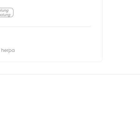
hlung
holung
herpa