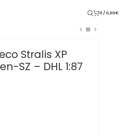
0
/
0,00
€
veco Stralis XP
en-SZ – DHL 1:87