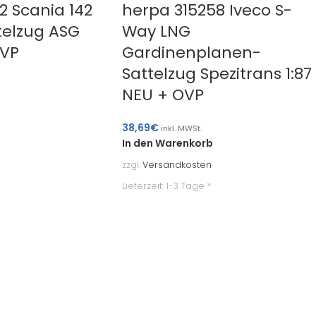
2 Scania 142
herpa 315258 Iveco S-
telzug ASG
Way LNG
OVP
Gardinenplanen-
Sattelzug Spezitrans 1:87
NEU + OVP
38,69
€
inkl. MWSt.
In den Warenkorb
zzgl.
Versandkosten
Lieferzeit:
1-3 Tage *