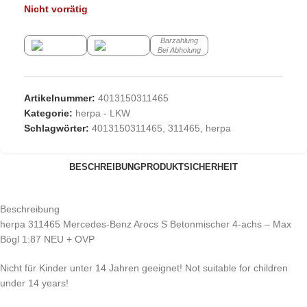
Nicht vorrätig
Barzahlung
Bei Abholung
Artikelnummer:
4013150311465
Kategorie:
herpa - LKW
Schlagwörter:
4013150311465
,
311465
,
herpa
BESCHREIBUNG
PRODUKTSICHERHEIT
Beschreibung
herpa 311465 Mercedes-Benz Arocs S Betonmischer 4-achs – Max
Bögl 1:87 NEU + OVP
Nicht für Kinder unter 14 Jahren geeignet! Not suitable for children
under 14 years!