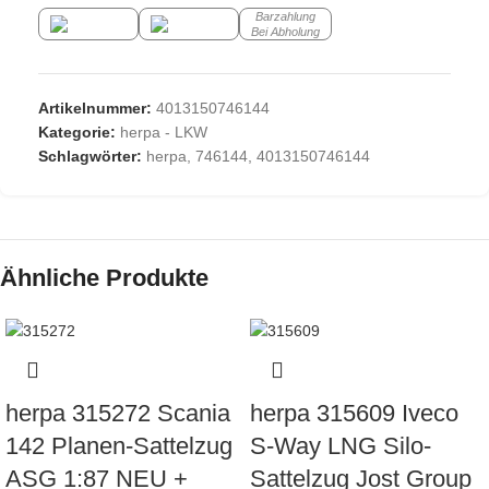
Barzahlung
Bei Abholung
Artikelnummer:
4013150746144
Kategorie:
herpa - LKW
Schlagwörter:
herpa
,
746144
,
4013150746144
Ähnliche Produkte
herpa 315272 Scania
herpa 315609 Iveco
142 Planen-Sattelzug
S-Way LNG Silo-
ASG 1:87 NEU +
Sattelzug Jost Group