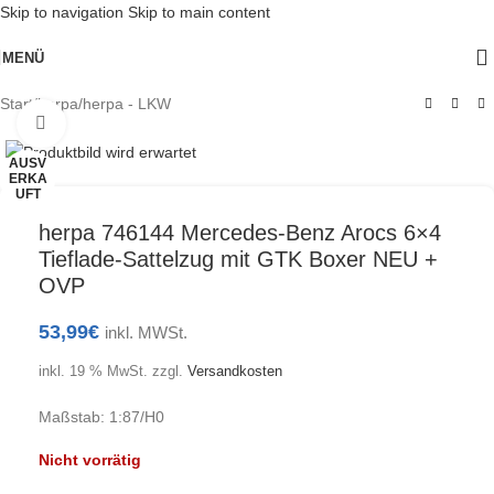
Skip to navigation
Skip to main content
MENÜ
Start
/
herpa
/
herpa - LKW
Klick zum Vergrößern
AUSV
ERKA
UFT
herpa 746144 Mercedes-Benz Arocs 6×4
Tieflade-Sattelzug mit GTK Boxer NEU +
OVP
53,99
€
inkl. MWSt.
inkl. 19 % MwSt.
zzgl.
Versandkosten
Maßstab: 1:87/H0
Nicht vorrätig