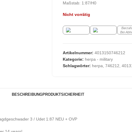
Maßstab: 1:87/H0
Nicht vorrätig
Barzah
Bei Abh
Artikelnummer:
4013150746212
Kategorie:
herpa - military
Schlagwörter:
herpa
,
746212
,
4013
BESCHREIBUNG
PRODUKTSICHERHEIT
– Jagdgeschwader 3 / Udet 1:87 NEU + OVP
der 14 years!