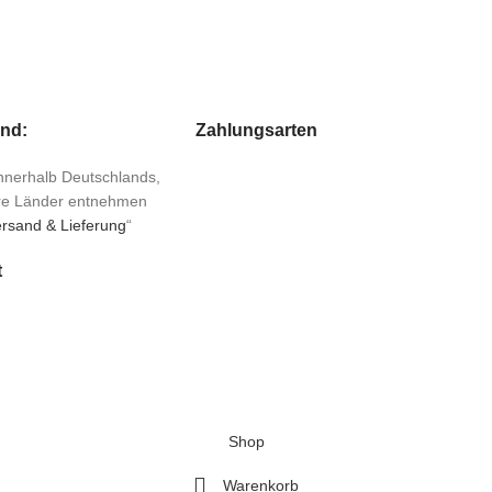
and:
Zahlungsarten
 innerhalb Deutschlands,
ere Länder entnehmen
rsand & Lieferung
“
t
Shop
Warenkorb