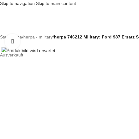
Skip to navigation
Skip to main content
Start
/
herpa
/
herpa - military
/
herpa 746212 Military: Ford 987 Ersatz
Klick zum Vergrößern
Ausverkauft