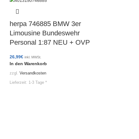
herpa 746885 BMW 3er
Limousine Bundeswehr
Personal 1:87 NEU + OVP
26,99
€
inkl. MWSt.
In den Warenkorb
zzgl.
Versandkosten
Herpa 0763
Lieferzeit:
1-3 Tage *
Gardinenpla
achs mit U
schwarz 1
13,49
€
inkl. MWSt.
In den Warenko