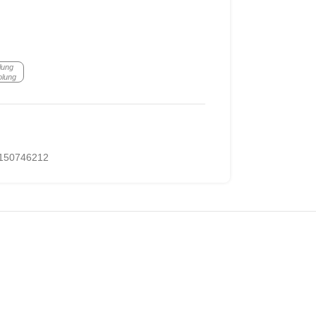
lung
olung
150746212