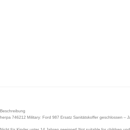
Beschreibung
herpa 746212 Military: Ford 987 Ersatz Sanitätskoffer geschlossen 
Nicht für Kinder unter 14 Jahren geeignet! Not suitable for children un