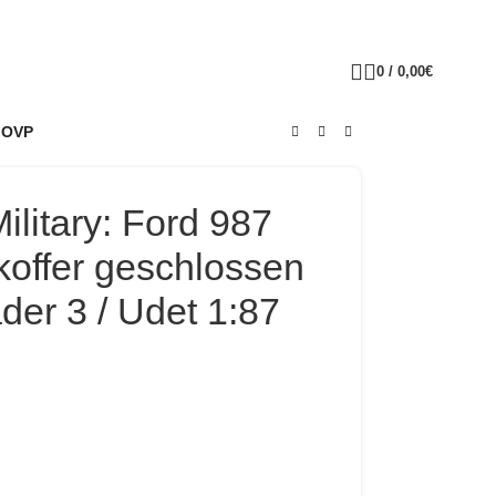
0
/
0,00
€
+ OVP
litary: Ford 987
koffer geschlossen
er 3 / Udet 1:87