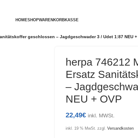
HOME
SHOP
WARENKORB
KASSE
 Sanitätskoffer geschlossen – Jagdgeschwader 3 / Udet 1:87 NEU 
herpa 746212 Mi
Ersatz Sanitäts
– Jagdgeschwad
NEU + OVP
22,49
€
inkl. MWSt.
inkl. 19 % MwSt.
zzgl.
Versandkosten