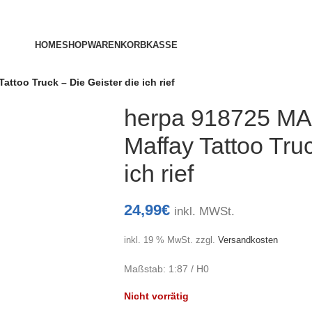
HOME
SHOP
WARENKORB
KASSE
too Truck – Die Geister die ich rief
herpa 918725 M
Maffay Tattoo Truc
ich rief
24,99
€
inkl. MWSt.
inkl. 19 % MwSt.
zzgl.
Versandkosten
Maßstab: 1:87 / H0
Nicht vorrätig