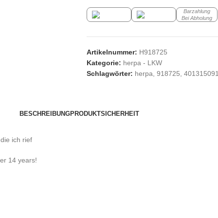
Barzahlung
Bei Abholung
Artikelnummer:
H918725
Kategorie:
herpa - LKW
Schlagwörter:
herpa
,
918725
,
40131509
BESCHREIBUNG
PRODUKTSICHERHEIT
e ich rief
der 14 years!